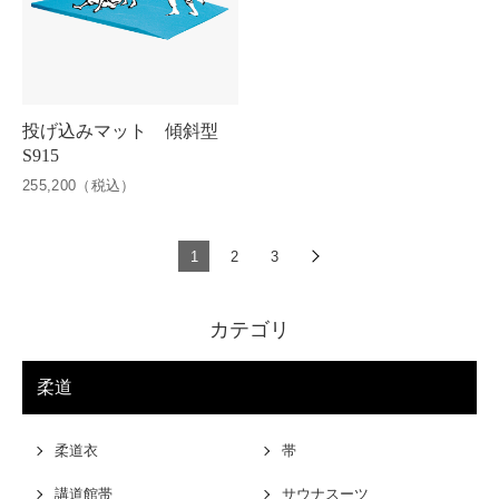
投げ込みマット 傾斜型
S915
255,200（税込）
1
2
3
カテゴリ
柔道
柔道衣
帯
講道館帯
サウナスーツ