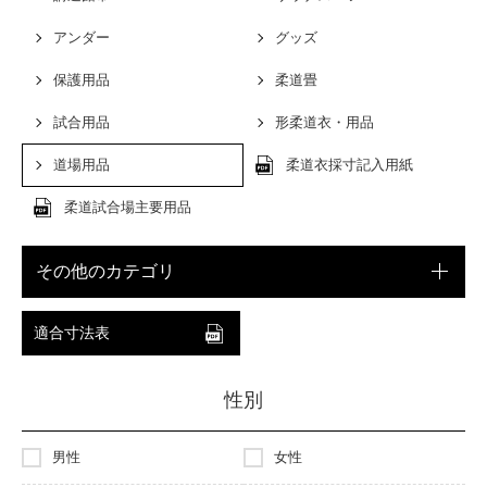
アンダー
グッズ
保護用品
柔道畳
試合用品
形柔道衣・用品
道場用品
柔道衣採寸記入用紙
柔道試合場主要用品
その他のカテゴリ
適合寸法表
性別
男性
女性