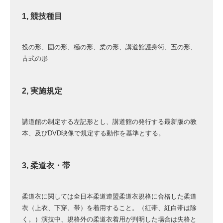
1, 競技種目
投の形、固の形、極の形、柔の形、講道館護身術、五の形、
古式の形
2, 実施規定
講道館の制定する左記形とし、講道館の発行する最新版の教
本、及びDVD映像で規定する動作を基準とする。
3, 柔道衣・帯
柔道衣に関しては全日本柔道連盟柔道衣規格に合格した柔道
衣（上衣、下穿、帯）を着用すること。（紅帯、紅白帯は除
く。）演技中、規格外の柔道衣着用が判明した場合は失格と