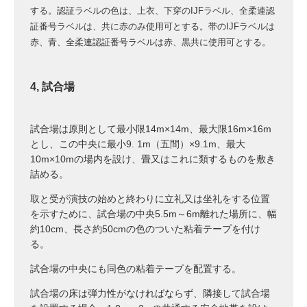
する。認証ラベルの色は、上衣、下穿のIJFラベル、全柔連認
証番号ラベルは、共に赤のみ使用可とする。帯のIJFラベルは
赤、青、全柔連認証番号ラベルは赤、黒共に使用可とする。
4, 試合場
試合場は原則として最小限14m×14m、最大限16m×16m
とし、この中央に最小9. 1m（五間）×9.1m、最大
10m×10mの場内を設け、畳又はこれに類するものを敷き
詰める。
取と受が演技の始めと終わりに立礼又は坐礼をする位置
を示すために、試合場の中央5.5m～6m離れた場所に、幅
約10cm、長さ約50cmの色のついた粘着テープを付け
る。
試合場の中央にも同色の粘着テープを配置する。
試合場の床は弾力性がなければならず、隣接して試合場