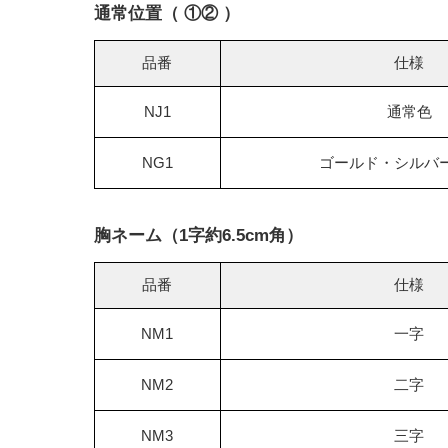
通常位置（ ①② ）
品番
仕様
NJ1
通常色
NG1
ゴールド・シルバ
胸ネーム（1字約6.5cm角）
品番
仕様
NM1
一字
NM2
二字
NM3
三字