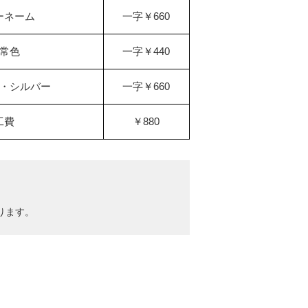
ーネーム
一字￥660
常色
一字￥440
・シルバー
一字￥660
工費
￥880
ります。