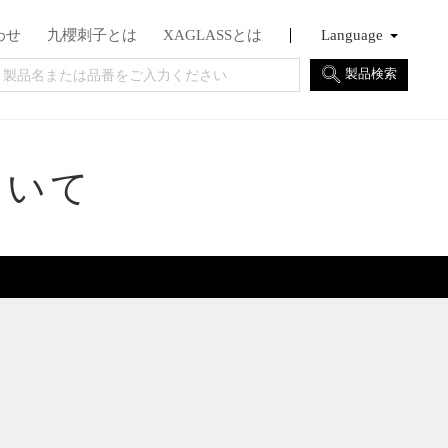
わせ
九櫻刺子とは
XAGLASSとは
Language
日本語
English
Français
製品検索
ついて