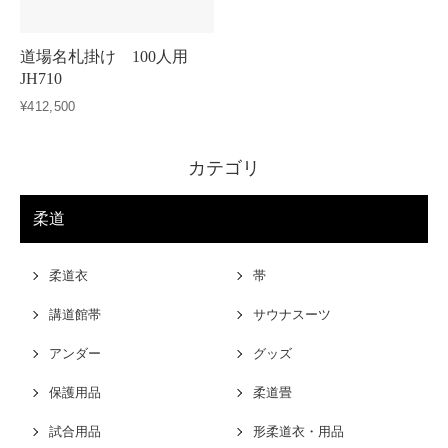
道場名札掛け 100人用
JH710
¥412,500
カテゴリ
柔道
柔道衣
帯
講道館帯
サウナスーツ
アンダー
グッズ
保護用品
柔道畳
試合用品
形柔道衣・用品