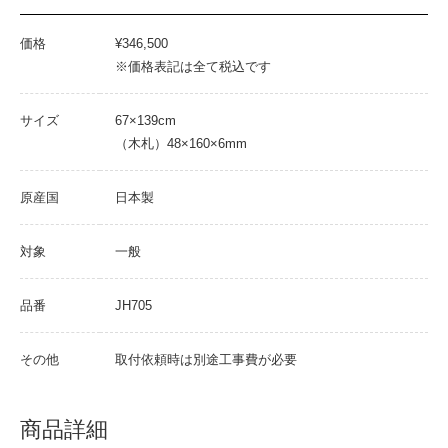
価格
¥346,500
※価格表記は全て税込です
サイズ
67×139cm
（木札）48×160×6mm
原産国
日本製
対象
一般
品番
JH705
その他
取付依頼時は別途工事費が必要
商品詳細