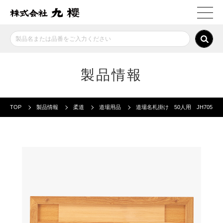
製品情報
TOP
製品情報
柔道
道場用品
道場名札掛け 50人用 JH705