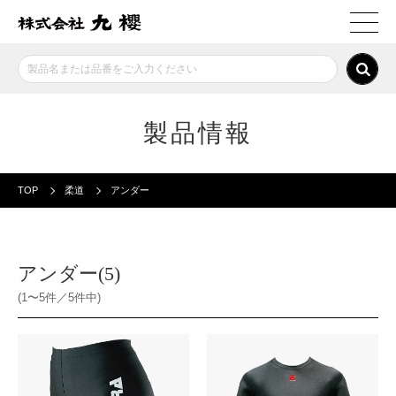
製品情報
TOP
柔道
アンダー
アンダー(5)
(1〜5件／5件中)