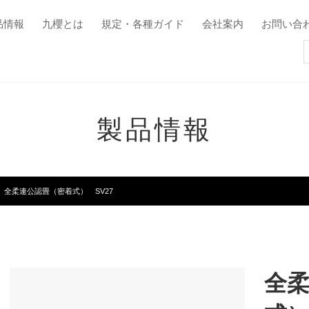
品情報
九櫻とは
規定・各種ガイド
会社案内
お問い合
製品情報
全柔連公認畳（密着式） SV27
全