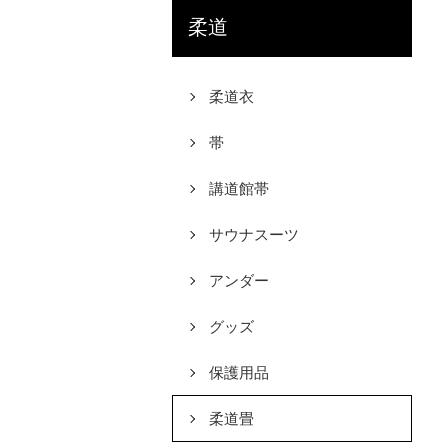
柔道
柔道衣
帯
講道館帯
サウナスーツ
アンダー
グッズ
保護用品
柔道畳