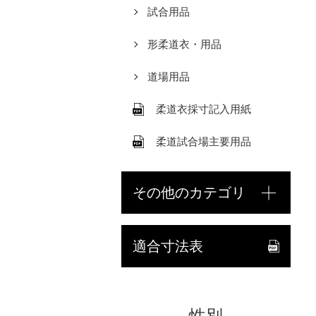
試合用品
形柔道衣・用品
道場用品
柔道衣採寸記入用紙
柔道試合場主要用品
その他のカテゴリ
適合寸法表
性別