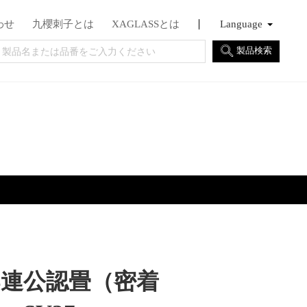
わせ
九櫻刺子とは
XAGLASSとは
Language
English
Français
日本語
製品検索
柔連公認畳（密着