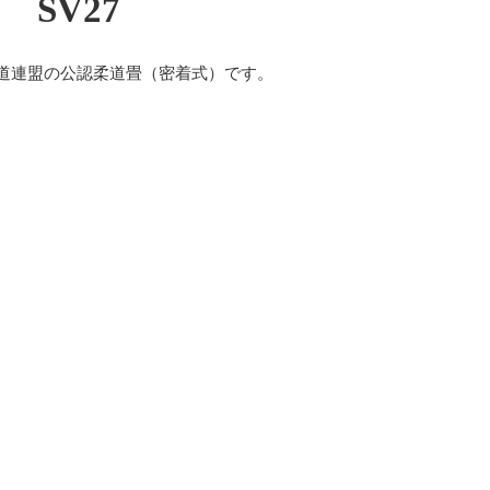
 SV27
道連盟の公認柔道畳（密着式）です。