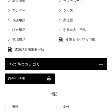
講道館帯
サウナスーツ
アンダー
グッズ
保護用品
柔道畳
試合用品
形柔道衣・用品
道場用品
柔道衣採寸記入用紙
柔道試合場主要用品
その他のカテゴリ
適合寸法表
性別
男性
女性