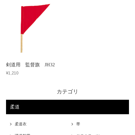
剣道用 監督旗 JH32
¥1,210
カテゴリ
柔道
柔道衣
帯