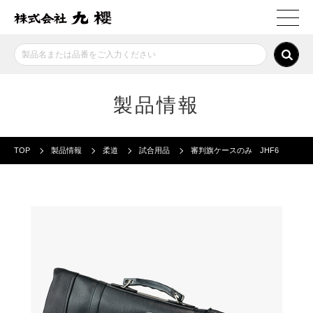
製品情報
TOP
製品情報
柔道
試合用品
審判旗ケースのみ JHF6