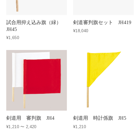
試合用抑え込み旗（緑）
剣道審判旗セット JH419
JH45
¥18,040
¥1,650
剣道用 審判旗 JH4
剣道用 時計係旗 JH5
¥1,210 〜 2,420
¥1,210