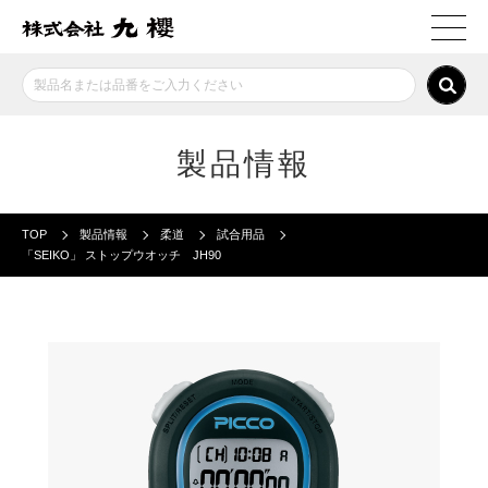
製品情報
TOP
製品情報
柔道
試合用品
「SEIKO」 ストップウオッチ JH90