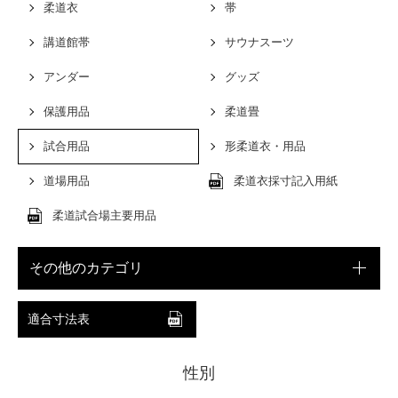
柔道衣
帯
講道館帯
サウナスーツ
アンダー
グッズ
保護用品
柔道畳
試合用品
形柔道衣・用品
道場用品
柔道衣採寸記入用紙
柔道試合場主要用品
その他のカテゴリ
適合寸法表
性別