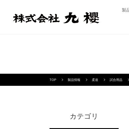
製
TOP
製品情報
柔道
試合用品
カテゴリ