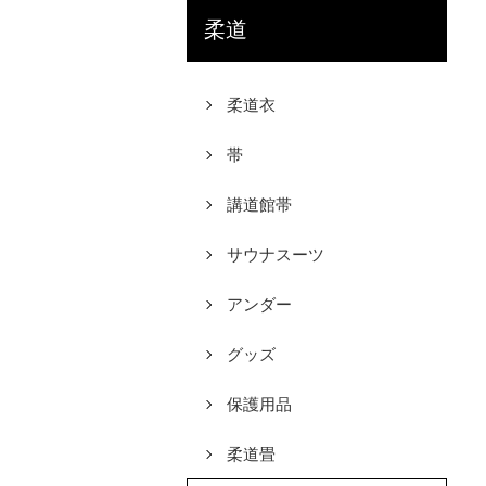
柔道
柔道衣
帯
講道館帯
サウナスーツ
アンダー
グッズ
保護用品
柔道畳