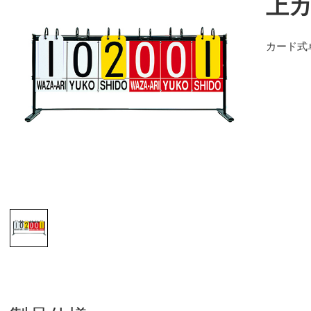
上カ
カード式