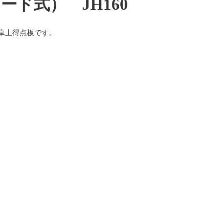
ード式） JH160
卓上得点板です。