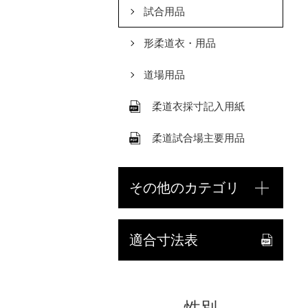
試合用品
形柔道衣・用品
道場用品
柔道衣採寸記入用紙
柔道試合場主要用品
その他のカテゴリ
適合寸法表
性別