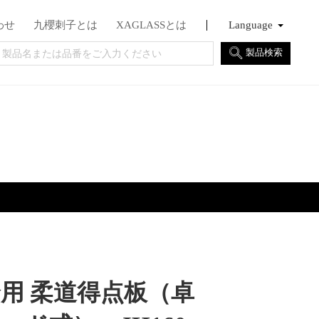
わせ
九櫻刺子とは
XAGLASSとは
Language
English
Français
日本語
製品検索
用 柔道得点板（卓