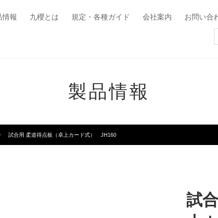
品情報
九櫻とは
規定・各種ガイド
会社案内
お問い合
製品情報
試合用 柔道得点板（卓上カード式） JH160
試合