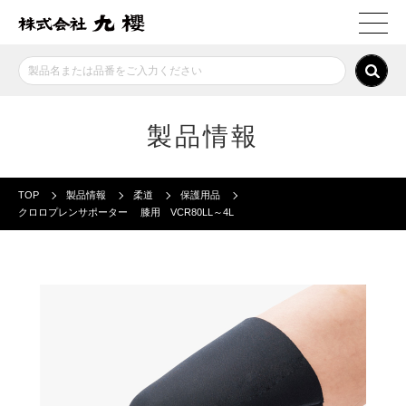
製品情報
TOP
製品情報
柔道
保護用品
クロロプレンサポーター 膝用 VCR80LL～4L