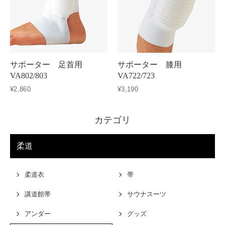
サポーター 足首用
サポーター 膝用
VA802/803
VA722/723
¥2,860
¥3,190
カテゴリ
柔道
柔道衣
帯
講道館帯
サウナスーツ
アンダー
グッズ