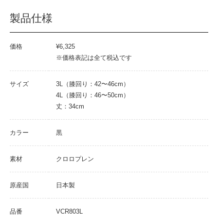
製品仕様
価格
¥6,325
※価格表記は全て税込です
サイズ
3L（膝回り：42〜46cm）
4L（膝回り：46〜50cm）
丈：34cm
カラー
黒
素材
クロロプレン
原産国
日本製
品番
VCR803L