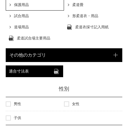
保護用品
柔道畳
試合用品
形柔道衣・用品
道場用品
柔道衣採寸記入用紙
柔道試合場主要用品
その他のカテゴリ
適合寸法表
性別
男性
女性
子供