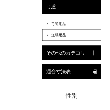
弓道
弓道用品
道場用品
その他のカテゴリ
適合寸法表
性別