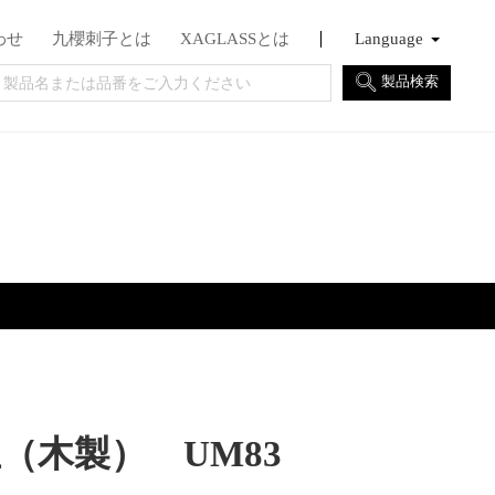
わせ
九櫻刺子とは
XAGLASSとは
Language
English
Français
日本語
製品検索
（木製） UM83