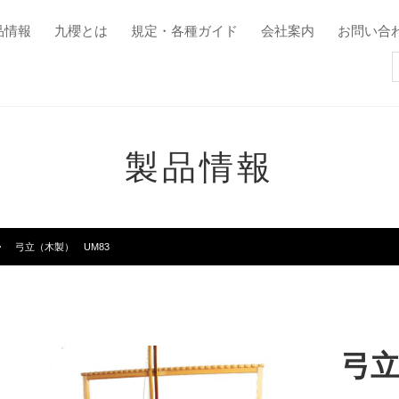
品情報
九櫻とは
規定・各種ガイド
会社案内
お問い合
製品情報
弓立（木製） UM83
弓立