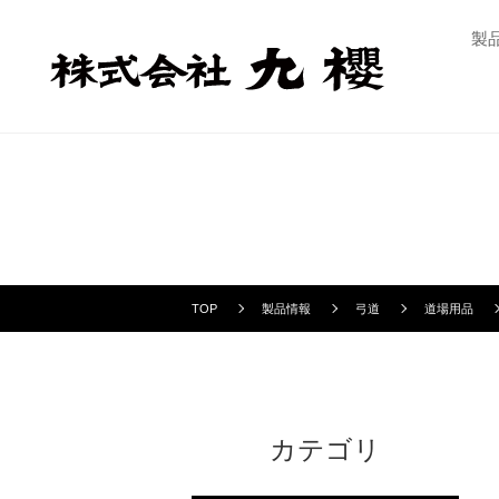
製
TOP
製品情報
弓道
道場用品
カテゴリ