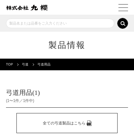
製品情報
TOP
弓道
弓道用品
弓道用品(1)
(1〜1件／1件中)
全ての弓道製品はこちら