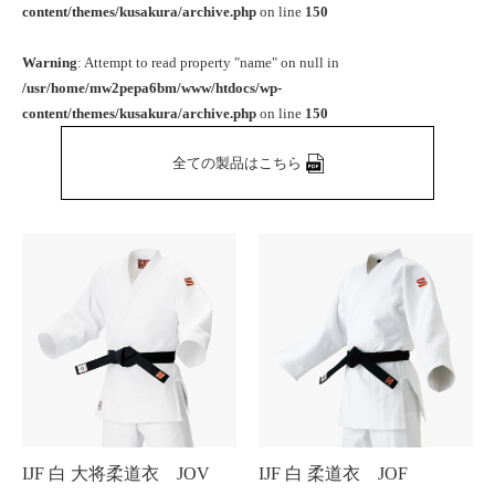
content/themes/kusakura/archive.php
on line
150
Warning
: Attempt to read property "name" on null in
/usr/home/mw2pepa6bm/www/htdocs/wp-
content/themes/kusakura/archive.php
on line
150
全ての製品はこちら
IJF 白 大将柔道衣 JOV
IJF 白 柔道衣 JOF