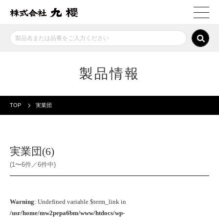
製品情報
TOP
実業団
実業団(6)
(1〜6件／6件中)
Warning
: Undefined variable $term_link in
/usr/home/mw2pepa6bm/www/htdocs/wp-