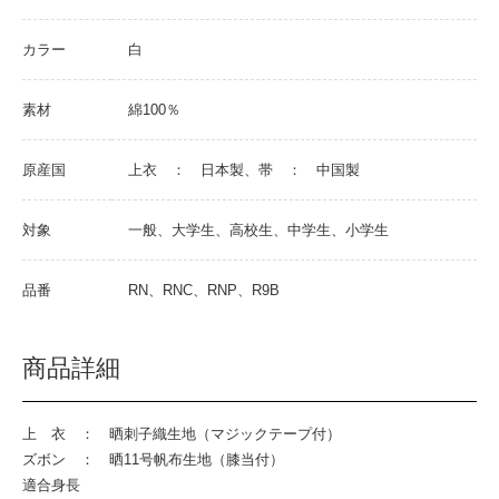
カラー
白
素材
綿100％
原産国
上衣 ： 日本製、帯 ： 中国製
対象
一般、大学生、高校生、中学生、小学生
品番
RN、RNC、RNP、R9B
商品詳細
上 衣 ： 晒刺子織生地（マジックテープ付）
ズボン ： 晒11号帆布生地（膝当付）
適合身長