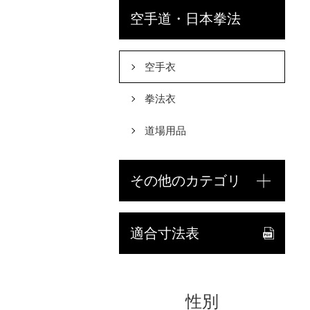
空手道・日本拳法
空手衣
拳法衣
道場用品
その他のカテゴリ
適合寸法表
性別