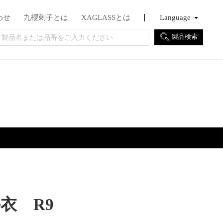
わせ
九櫻刺子とは
XAGLASSとは
Language
English
Français
日本語
製品検索
衣 R9