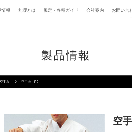
品情報
九櫻とは
規定・各種ガイド
会社案内
お問い合
製品情報
空手衣
空手衣 R9
空手