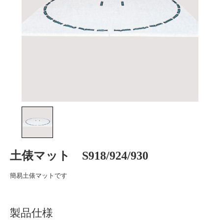
土俵マット S918/924/930
簡易土俵マットです
製品仕様