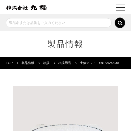
製品情報
TOP
製品情報
相撲
相撲用品
土俵マット S918/924/930