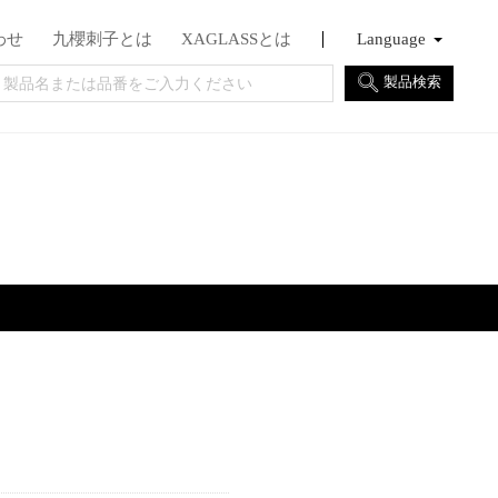
わせ
九櫻刺子とは
XAGLASSとは
Language
日本語
English
Français
製品検索