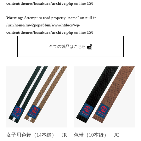
content/themes/kusakura/archive.php
on line
150
Warning
: Attempt to read property "name" on null in
/usr/home/mw2pepa6bm/www/htdocs/wp-
content/themes/kusakura/archive.php
on line
150
全ての製品はこちら
女子用色帯（14本縫） JR
色帯（10本縫） JC