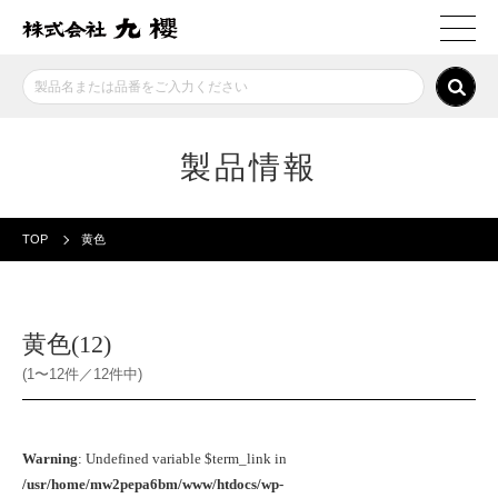
製品情報
TOP
黄色
黄色(12)
(1〜12件／12件中)
Warning
: Undefined variable $term_link in
/usr/home/mw2pepa6bm/www/htdocs/wp-