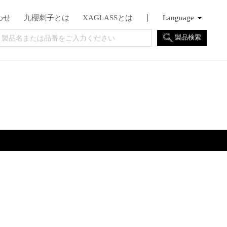
わせ
九櫻刺子とは
XAGLASSとは
Language
English
Français
日本語
製品検索