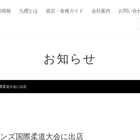
品情報
九櫻とは
規定・各種ガイド
会社案内
お問い合
お知らせ
国際柔道大会に出店
テランズ国際柔道大会に出店