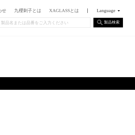
わせ
九櫻刺子とは
XAGLASSとは
Language
English
Français
日本語
製品検索