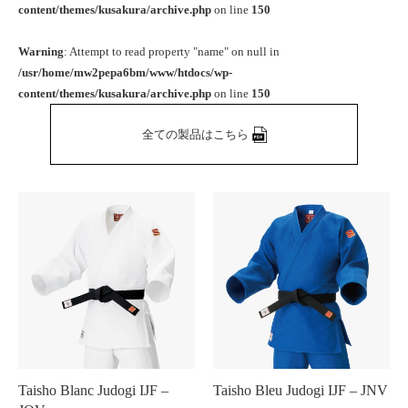
content/themes/kusakura/archive.php
on line
150
Warning
: Attempt to read property "name" on null in
/usr/home/mw2pepa6bm/www/htdocs/wp-
content/themes/kusakura/archive.php
on line
150
全ての製品はこちら
Taisho Blanc Judogi IJF –
Taisho Bleu Judogi IJF – JNV