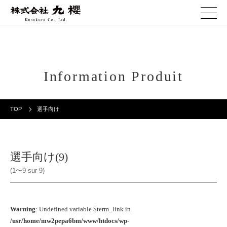
Information Produit
TOP
選手向け
選手向け(9)
(1〜9 sur 9)
Warning
: Undefined variable $term_link in
/usr/home/mw2pepa6bm/www/htdocs/wp-