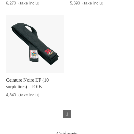
6,270（taxe inclu）
5,390（taxe inclu）
Ceinture Noire IJF (10
surpiqûres) – JOIB
4,840（taxe inclu）
1
Catégorie