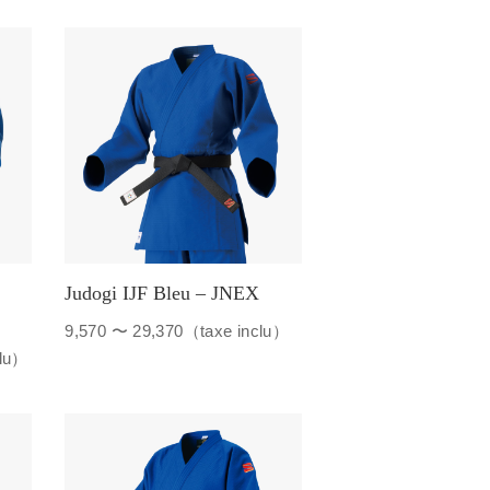
Judogi IJF Bleu – JNEX
9,570 〜 29,370（taxe inclu）
clu）