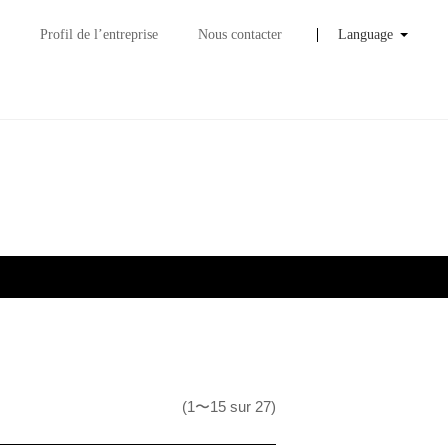
Profil de l’entreprise
Nous contacter
Language
Français
English
日本語
(1〜15 sur 27)