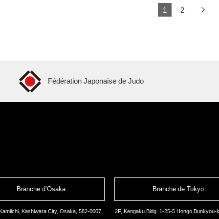
1
2
Fédération Japonaise de Judo
Branche d’Osaka
Branche de Tokyo
Kamiichi, Kashiwara City, Osaka, 582-0007,
2F, Kengaku Bldg. 1-25-5 Hongo,Bunkyou-k