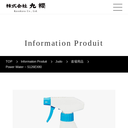
Information Produit
TOP
Information Produit
Judo
道場用品
Power Water – S126EX80