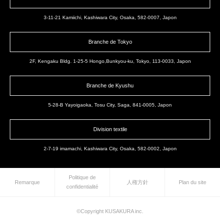
3-11-21 Kamiichi, Kashiwara City, Osaka, 582-0007, Japon
Branche de Tokyo
2F, Kengaku Bldg. 1-25-5 Hongo,Bunkyou-ku, Tokyo, 113-0033, Japon
Branche de Kyushu
5-28-B Yayoigaoka, Tosu City, Saga, 841-0005, Japon
Division textile
2-7-19 imamachi, Kashiwara City, Osaka, 582-0002, Japon
Politique de
Remarque
人権方針
Plan du site
confidentialité
©Copyright KUSAKURA inc.