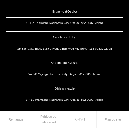
Branche d’Osaka
3-11-21 Kamiichi, Kashiwara City, Osaka, 582-0007, Japon
Branche de Tokyo
2F, Kengaku Bldg. 1-25-5 Hongo,Bunkyou-ku, Tokyo, 113-0033, Japon
Branche de Kyushu
5-28-B Yayoigaoka, Tosu City, Saga, 841-0005, Japon
Division textile
2-7-19 imamachi, Kashiwara City, Osaka, 582-0002, Japon
Politique de
Remarque
人権方針
Plan du site
confidentialité